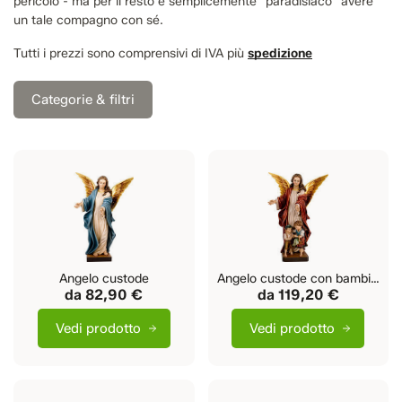
pericolo - ma per il resto è semplicemente "paradisiaco" avere
un tale compagno con sé.
Tutti i prezzi sono comprensivi di IVA più
spedizione
Categorie & filtri
Angelo custode
Angelo custode con bambini
da
82,90 €
da
119,20 €
Vedi prodotto
Vedi prodotto