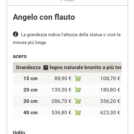
Angelo con flauto
La grandezza indica l'altezza della statua o cioè la
misura più lunga.
acero
Grandezza
legno naturale
brunito a più tonalità
?
15 cm
88,90 €
108,70 €
20 cm
139,30 €
180,80 €
30 cm
286,70 €
356,20 €
40 cm
536,80 €
623,30 €
tiglio