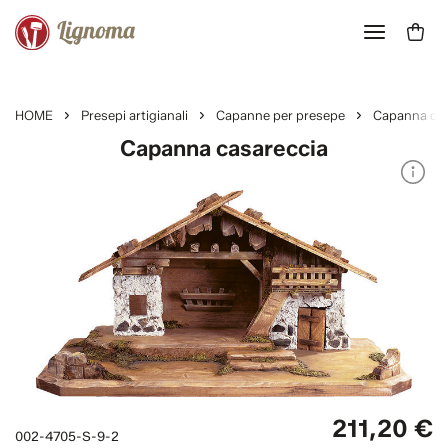
HOME
Presepi artigianali
Capanne per presepe
Capanna cas
Capanna casareccia
211,20 €
002-4705-S-9-2