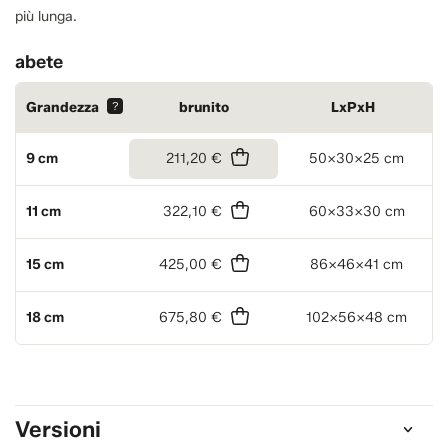
più lunga.
abete
Grandezza
?
brunito
LxPxH
9 cm
211,20 €
50x30x25 cm
11 cm
322,10 €
60x33x30 cm
15 cm
425,00 €
86x46x41 cm
18 cm
675,80 €
102x56x48 cm
Versioni