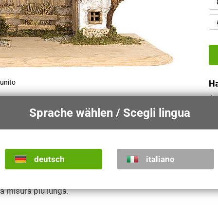
runito
H
Sprache wählen / Scegli lingua
Versioni
Tipi d
deutsch
italiano
la misura più lunga.