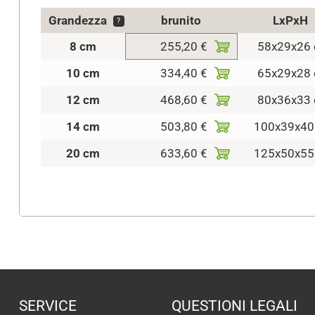
Grandezza
brunito
LxPxH
?
8 cm
255,20 €
58x29x26
10 cm
334,40 €
65x29x28
12 cm
468,60 €
80x36x33
14 cm
503,80 €
100x39x40
20 cm
633,60 €
125x50x55
SERVICE
QUESTIONI LEGALI