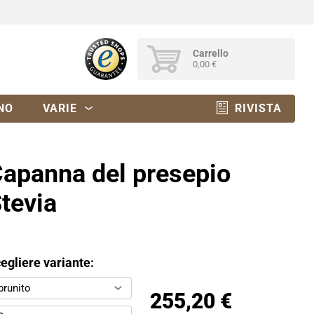
Carrello
0,00 €
NO
VARIE
RIVISTA
apanna del presepio
tevia
egliere variante:
brunito
255,20 €