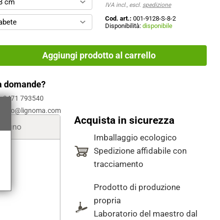
8 cm
IVA incl., escl.
spedizione
Cod. art.:
001-9128-S-8-2
abete
Disponibilità:
disponibile
Aggiungi prodotto al carrello
a domande?
0471 793540
info@lignoma.com
Acquista in sicurezza
i legno
Imballaggio ecologico
Spedizione affidabile con
tracciamento
Prodotto di produzione
propria
Laboratorio del maestro dal