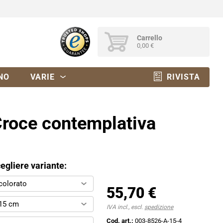
Carrello
0,00 €
NO
VARIE
RIVISTA
roce contemplativa
egliere variante:
colorato
55,70 €
15 cm
IVA incl., escl.
spedizione
Cod. art.:
003-8526-A-15-4