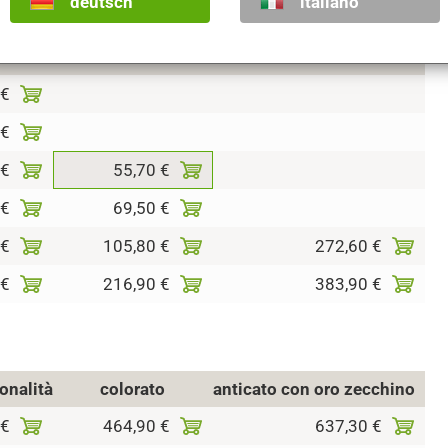
deutsch
italiano
tonalità
colorato
anticato con oro zecchino
 €
 €
 €
55,70 €
 €
69,50 €
 €
105,80 €
272,60 €
 €
216,90 €
383,90 €
tonalità
colorato
anticato con oro zecchino
 €
464,90 €
637,30 €