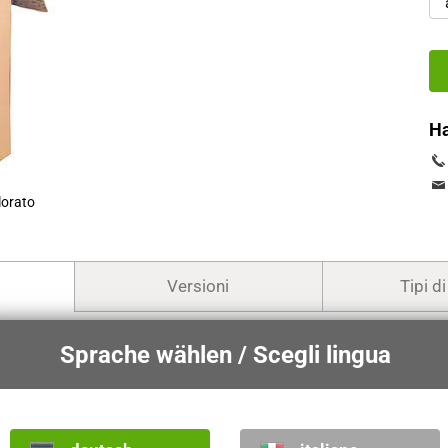
H
lorato
Versioni
Tipi d
Sprache wählen / Scegli lingua
la misura più lunga.