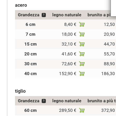
acero
Grandezza
legno naturale
brunito a più 
?
6 cm
8,40 €
12,50
7 cm
18,00 €
20,90
15 cm
32,10 €
44,70
20 cm
41,60 €
55,70
30 cm
72,60 €
88,90
40 cm
152,90 €
186,30
tiglio
Grandezza
legno naturale
brunito a più 
?
60 cm
289,50 €
372,90