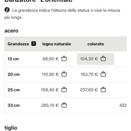
La grandezza indica l'altezza della statua o cioè la misura
più lunga.
acero
Grandezza
?
legno naturale
colorato
an
13 cm
68,60 €
104,30 €
20 cm
110,90 €
163,70 €
25 cm
158,40 €
237,60 €
33 cm
285,10 €
422,4
tiglio