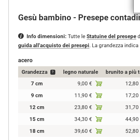
Gesù bambino - Presepe contadi
Info dimensioni:
Tutte le
Statuine del presepe
d
guida all'acquisto dei presepi
.
La grandezza indica l
acero
Grandezza
legno naturale
brunito a più 
?
7 cm
9,00 €
12,80
9 cm
11,90 €
17,20
12 cm
23,80 €
31,70
15 cm
34,30 €
44,90
18 cm
39,60 €
52,80