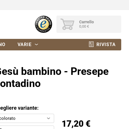
Carrello
0,00 €
NO
VARIE
RIVISTA
esù bambino - Presepe
ontadino
egliere variante:
colorato
17,20 €