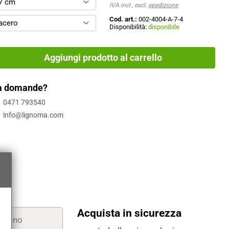
7 cm
IVA incl., escl.
spedizione
Cod. art.:
002-4004-A-7-4
acero
Disponibilità:
disponibile
Aggiungi prodotto al carrello
a domande?
0471 793540
info@lignoma.com
Acquista in sicurezza
i legno