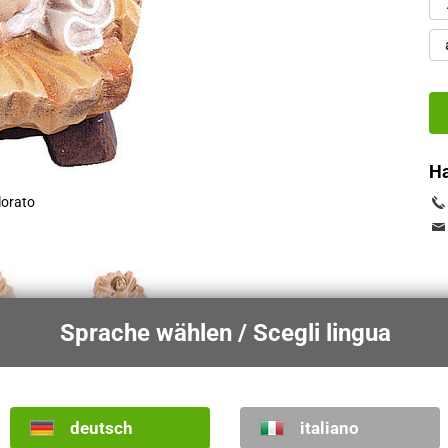
H
lorato
Sprache wählen / Scegli lingua
deutsch
italiano
Versioni
Tipi d