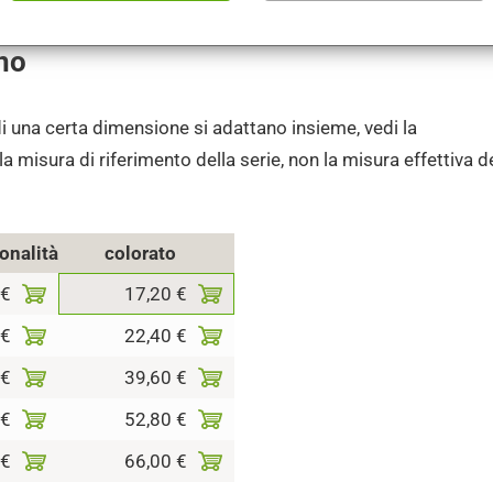
no
i una certa dimensione si adattano insieme, vedi la
a misura di riferimento della serie, non la misura effettiva de
tonalità
colorato
 €
17,20 €
 €
22,40 €
 €
39,60 €
 €
52,80 €
 €
66,00 €