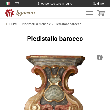
Shop per sculture in legno
Su di noi
HOME
Piedistalli & mensole
Piedistallo barocco
Piedistallo barocco