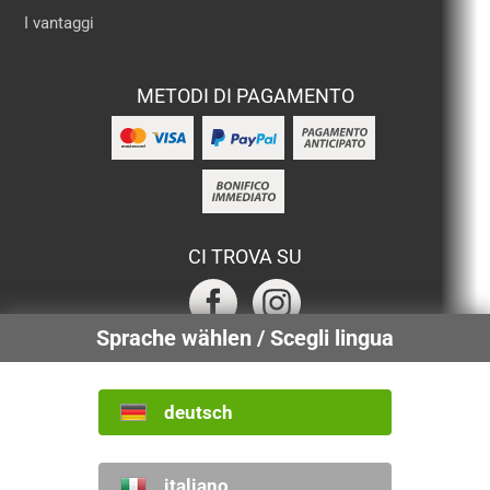
I vantaggi
METODI DI PAGAMENTO
CI TROVA SU
Sprache wählen / Scegli lingua
SERVIZI CERTIFICATI
deutsch
INTERNAZIONALE
italiano