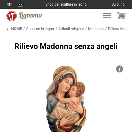
Shop per sculture in legno
Su di noi
HOME
Sculture in legno
Articoli religiosi
Madonne
Rilievo Madon
Rilievo Madonna senza angeli