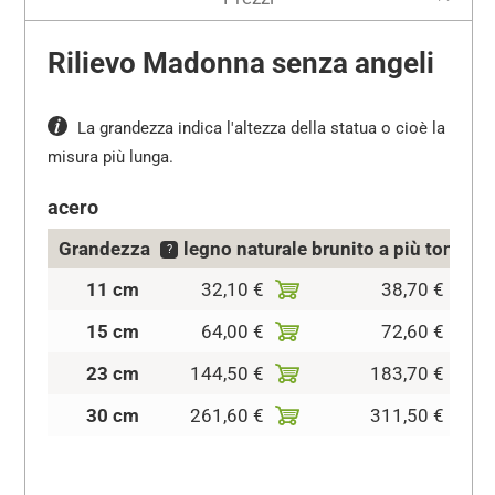
Rilievo Madonna senza angeli
La grandezza indica l'altezza della statua o cioè la
misura più lunga.
acero
Grandezza
legno naturale
brunito a più tonalità
?
11 cm
32,10 €
38,70 €
15 cm
64,00 €
72,60 €
23 cm
144,50 €
183,70 €
30 cm
261,60 €
311,50 €