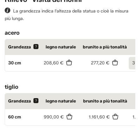
La grandezza indica l'altezza della statua o cioè la misura
più lunga.
acero
Grandezza
?
legno naturale
brunito a più tonalità
30 cm
208,60 €
277,20 €
316
tiglio
Grandezza
?
legno naturale
brunito a più tonalità
60 cm
990,00 €
1.161,60 €
1.4