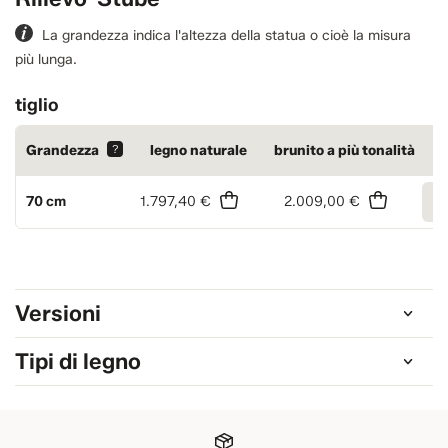
La grandezza indica l'altezza della statua o cioè la misura
più lunga.
tiglio
Grandezza
?
legno naturale
brunito a più tonalità
70 cm
1.797,40 €
2.009,00 €
2
Versioni
Tipi di legno