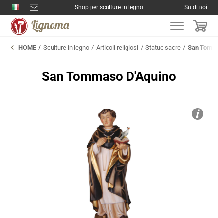
Shop per sculture in legno
Su di noi
HOME
Sculture in legno
Articoli religiosi
Statue sacre
San Tomma
San Tommaso D'Aquino