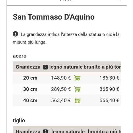
San Tommaso D'Aquino
La grandezza indica l'altezza della statua o cioè la
misura più lunga.
acero
Grandezza
legno naturale
brunito a più tonalità
?
20 cm
148,90 €
186,30 €
30 cm
289,50 €
365,90 €
40 cm
563,40 €
666,40 €
tiglio
Grandezza
legno naturale
brunito a più tonali
?