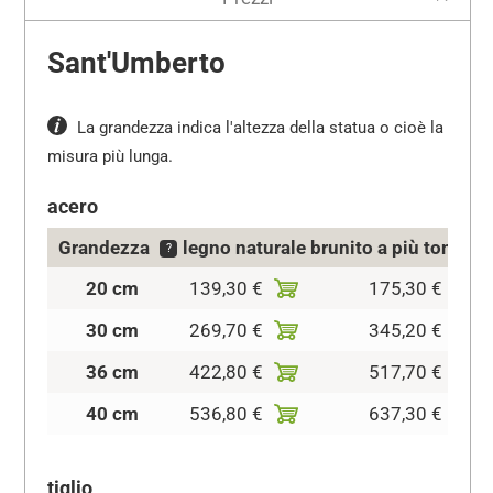
Sant'Umberto
La grandezza indica l'altezza della statua o cioè la
misura più lunga.
acero
Grandezza
legno naturale
brunito a più tonalità
?
20 cm
139,30 €
175,30 €
30 cm
269,70 €
345,20 €
36 cm
422,80 €
517,70 €
40 cm
536,80 €
637,30 €
tiglio