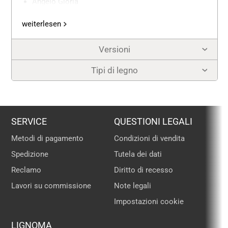
Angelo Gloria
Pecora in piedi con agnello
weiterlesen
Pecora sdraiata
Versioni
Attenzione: in questo set non è incluso una
capanna
Tipi di legno
SERVICE
QUESTIONI LEGALI
Metodi di pagamento
Condizioni di vendita
Spedizione
Tutela dei dati
Reclamo
Diritto di recesso
Lavori su commissione
Note legali
Impostazioni cookie
LIGNOMA