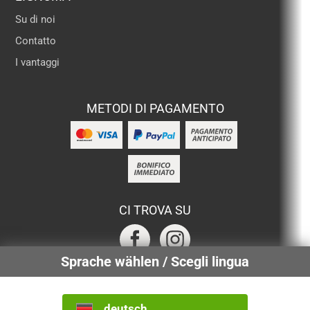
Su di noi
Contatto
I vantaggi
METODI DI PAGAMENTO
CI TROVA SU
Sprache wählen / Scegli lingua
SERVIZI CERTIFICATI
deutsch