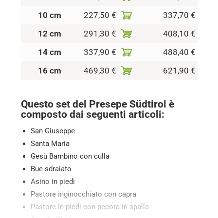
10 cm
227,50 €
337,70 €
12 cm
291,30 €
408,10 €
14 cm
337,90 €
488,40 €
16 cm
469,30 €
621,90 €
Questo set del Presepe Südtirol è
composto dai seguenti articoli:
San Giuseppe
Santa Maria
Gesù Bambino con culla
Bue sdraiato
Asino in piedi
Pastore inginocchiato con capra
Pastore in piedi con pecora in spalla