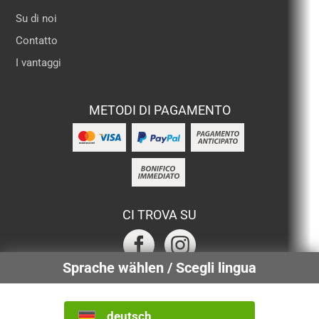
Su di noi
Contatto
I vantaggi
METODI DI PAGAMENTO
CI TROVA SU
Sprache wählen / Scegli lingua
SERVIZI CERTIFICATI
deutsch