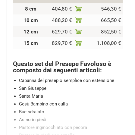
8 cm
404,80 €
546,30 €
10 cm
488,20 €
665,50 €
12 cm
629,70 €
852,50 €
15 cm
829,70 €
1.108,00 €
Questo set del Presepe Favoloso è
composto dai seguenti articoli:
Capanna del presepio semplice con estensione
San Giuseppe
Santa Maria
Gesù Bambino con culla
Bue sdraiato
Asino in piedi
Pastore inginocchiato con pecora