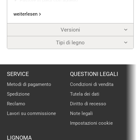
Pastore in piedi con agnello
Angelo Gloria
weiterlesen
Pecora in piedi con agnello
Pecora sdraiata
Versioni
Re Moro
Re in piedi
Tipi di legno
Re inginocchiato
PL Pastorella in piedi con bambino
Pecora pascolante
SERVICE
Cammelliere
QUESTIONI LEGALI
Cammello in piedi con bagaglio
Metodi di pagamento
Condizioni di vendita
FK Elefante
Spedizione
Tutela dei dati
Conducente d'elefante con bagaglio
Reclamo
Diritto di recesso
Stella cometa
Lavori su commissione
Note legali
Impostazioni cookie
LIGNOMA