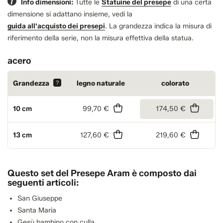
Info dimensioni:
Tutte le
Statuine del presepe
di una certa
dimensione si adattano insieme, vedi la
guida all'acquisto dei presepi
.
La grandezza indica la misura di
riferimento della serie, non la misura effettiva della statua.
acero
Grandezza
?
legno naturale
colorato
10 cm
99,70 €
174,50 €
13 cm
127,60 €
219,60 €
Questo set del Presepe Aram è composto dai
seguenti articoli:
San Giuseppe
Santa Maria
Gesù bambino con culla