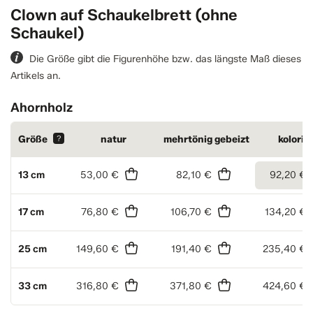
Clown auf Schaukelbrett (ohne
Schaukel)
Die Größe gibt die Figurenhöhe bzw. das längste Maß dieses
Artikels an.
Ahornholz
Größe
?
natur
mehrtönig gebeizt
kolorie
13 cm
53,00 €
82,10 €
92,20 €
17 cm
76,80 €
106,70 €
134,20 €
25 cm
149,60 €
191,40 €
235,40 €
33 cm
316,80 €
371,80 €
424,60 €