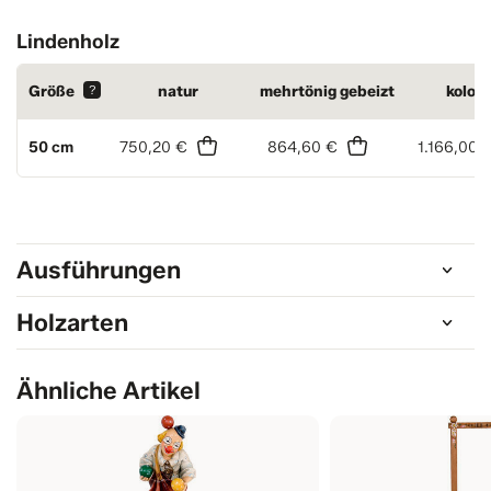
Lindenholz
Größe
?
natur
mehrtönig gebeizt
kolori
50 cm
750,20 €
864,60 €
1.166,00 
Ausführungen
Holzarten
Ähnliche Artikel