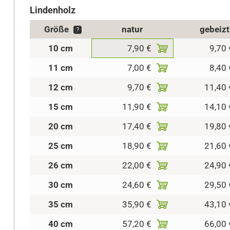
Lindenholz
Größe
natur
gebeizt
?
10 cm
7,90 €
9,70 
11 cm
7,00 €
8,40 
12 cm
9,70 €
11,40 
15 cm
11,90 €
14,10 
20 cm
17,40 €
19,80 
25 cm
18,90 €
21,60 
26 cm
22,00 €
24,90 
30 cm
24,60 €
29,50 
35 cm
35,90 €
43,10 
40 cm
57,20 €
66,00 