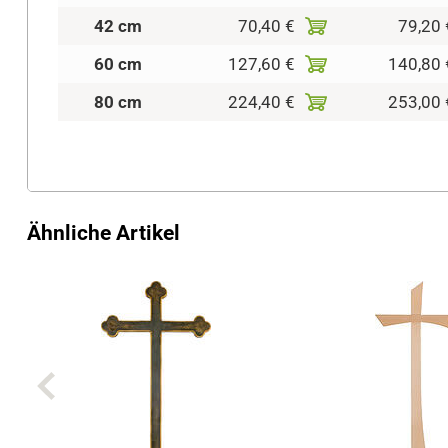
42 cm
70,40 €
79,20 
60 cm
127,60 €
140,80 
80 cm
224,40 €
253,00 
Ähnliche Artikel