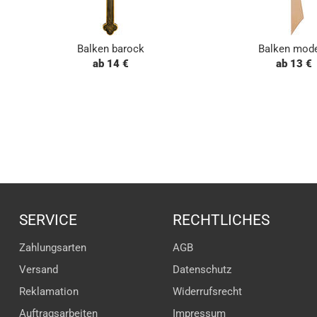
Balken barock
Balken mod
ab 14 €
ab 13 €
SERVICE
RECHTLICHES
Zahlungsarten
AGB
Versand
Datenschutz
Reklamation
Widerrufsrecht
Auftragsarbeiten
Impressum