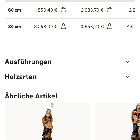
60 cm
1.850,40 €
2.033,70 €
2.212
80 cm
3.258,00 €
3.558,70 €
4.076
Ausführungen
Holzarten
Ähnliche Artikel