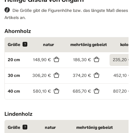
Die Größe gibt die Figurenhöhe bzw. das längste Maß dieses
Artikels an.
Ahornholz
Größe
?
natur
mehrtönig gebeizt
kolori
20 cm
148,90 €
186,30 €
235,20 €
30 cm
306,20 €
374,20 €
452,10 €
40 cm
580,10 €
685,70 €
807,20 €
Lindenholz
Größe
?
natur
mehrtönig gebeizt
k