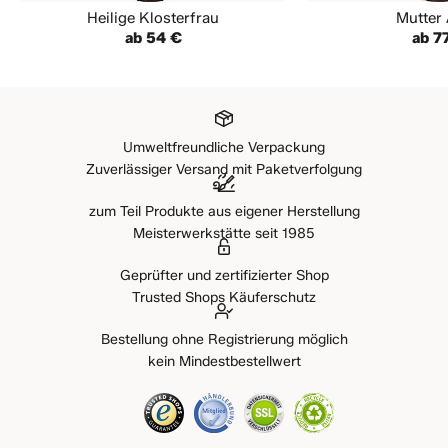
Heilige Klosterfrau
Mutter
ab 54 €
ab 7
Umweltfreundliche Verpackung
Zuverlässiger Versand mit Paketverfolgung
zum Teil Produkte aus eigener Herstellung
Meisterwerkstätte seit 1985
Geprüfter und zertifizierter Shop
Trusted Shops Käuferschutz
Bestellung ohne Registrierung möglich
kein Mindestbestellwert