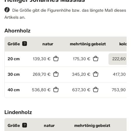
Die Größe gibt die Figurenhöhe bzw. das längste Maß dieses
Artikels an.
Ahornholz
Größe
?
natur
mehrtönig gebeizt
kolori
20 cm
139,30 €
175,30 €
222,60 €
30 cm
269,70 €
345,20 €
417,30 €
40 cm
536,80 €
637,30 €
753,90 €
Lindenholz
Größe
?
natur
mehrtönig gebeizt
ko