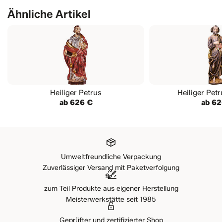
Ähnliche Artikel
Heiliger Petrus
Heiliger Pet
ab 626 €
ab 62
Umweltfreundliche Verpackung
Zuverlässiger Versand mit Paketverfolgung
zum Teil Produkte aus eigener Herstellung
Meisterwerkstätte seit 1985
Geprüfter und zertifizierter Shop