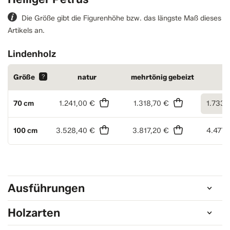
Die Größe gibt die Figurenhöhe bzw. das längste Maß dieses
Artikels an.
Lindenholz
Größe
?
natur
mehrtönig gebeizt
ko
70 cm
1.241,00 €
1.318,70 €
1.733,
100 cm
3.528,40 €
3.817,20 €
4.477,
Ausführungen
Holzarten