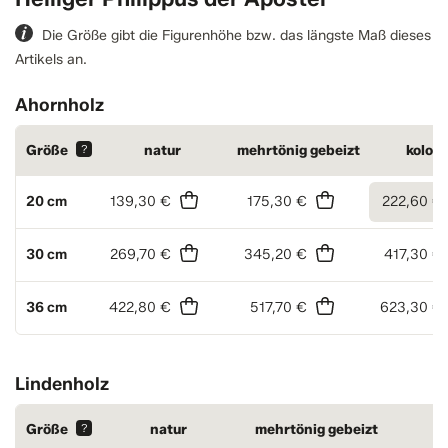
Die Größe gibt die Figurenhöhe bzw. das längste Maß dieses
Artikels an.
Ahornholz
Größe
?
natur
mehrtönig gebeizt
kolori
20 cm
139,30 €
175,30 €
222,60 €
30 cm
269,70 €
345,20 €
417,30 €
36 cm
422,80 €
517,70 €
623,30 €
Lindenholz
Größe
?
natur
mehrtönig gebeizt
k