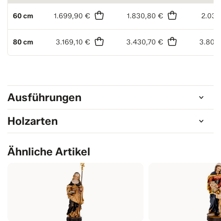
60 cm
1.699,90 €
1.830,80 €
2.031
80 cm
3.169,10 €
3.430,70 €
3.809
Ausführungen
Holzarten
Ähnliche Artikel