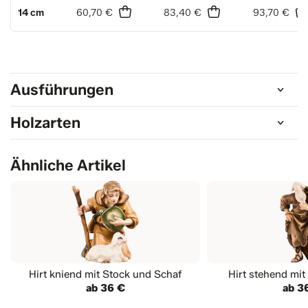
14 cm
60,70 €
83,40 €
93,70 €
Ausführungen
Holzarten
Ähnliche Artikel
Hirt kniend mit Stock und Schaf
Hirt stehend mit
ab 36 €
ab 3