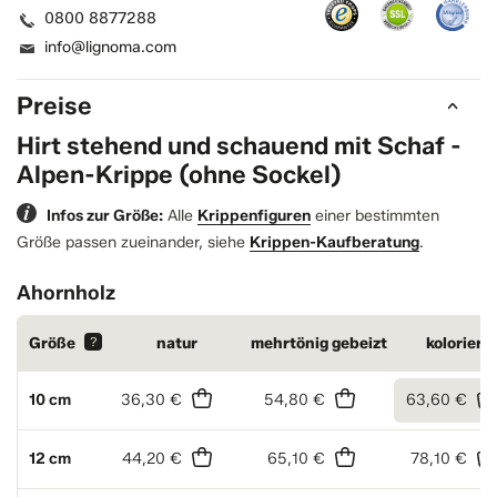
0800 8877288
info@lignoma.com
Preise
Hirt stehend und schauend mit Schaf -
Alpen-Krippe (ohne Sockel)
Infos zur Größe:
Alle
Krippenfiguren
einer bestimmten
Größe passen zueinander, siehe
Krippen-Kaufberatung
.
Ahornholz
Größe
?
natur
mehrtönig gebeizt
koloriert
10 cm
36,30 €
54,80 €
63,60 €
12 cm
44,20 €
65,10 €
78,10 €