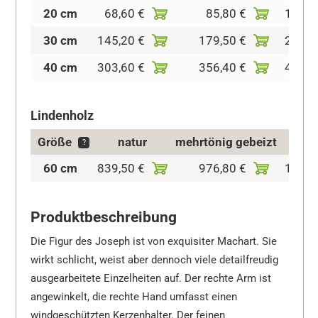
20 cm
68,60 €
85,80 €
101,6
30 cm
145,20 €
179,50 €
208,6
40 cm
303,60 €
356,40 €
411,8
Lindenholz
Größe
natur
mehrtönig gebeizt
kol
?
60 cm
839,50 €
976,80 €
1.148
Produktbeschreibung
Die Figur des Joseph ist von exquisiter Machart. Sie
wirkt schlicht, weist aber dennoch viele detailfreudig
ausgearbeitete Einzelheiten auf. Der rechte Arm ist
angewinkelt, die rechte Hand umfasst einen
windgeschützten Kerzenhalter. Der feinen