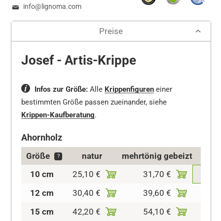
info@lignoma.com
Preise
Josef - Artis-Krippe
Infos zur Größe:
Alle
Krippenfiguren
einer
bestimmten Größe passen zueinander, siehe
Krippen-Kaufberatung
.
Ahornholz
Größe
natur
mehrtönig gebeizt
kolo
?
10 cm
25,10 €
31,70 €
42,2
12 cm
30,40 €
39,60 €
47,5
15 cm
42,20 €
54,10 €
64,7