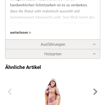
handwerklichen Schnitzarbeit ist es zu verdanken,
dass die Statur sehr realistisch aussieht und
bemerkenswert lebensecht wirkt. Sein Blick fixiert den
Neugeborenen und begegnet ihm mit Milde und Güte.
Die gesamte Figur gibt Zeugnis von der Heiligkeit
weiterlesen
dieser geweihten Nacht. Er weiß, dass ihnen der
Heiland geboren wurde.
Ausführungen
Holzarten
Ähnliche Artikel