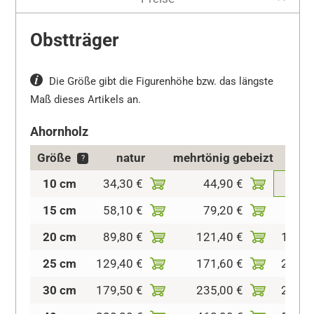
Obstträger
Die Größe gibt die Figurenhöhe bzw. das längste
Maß dieses Artikels an.
Ahornholz
Größe
natur
mehrtönig gebeizt
kolo
?
10 cm
34,30 €
44,90 €
63,4
15 cm
58,10 €
79,20 €
97,7
20 cm
89,80 €
121,40 €
150,5
25 cm
129,40 €
171,60 €
208,6
30 cm
179,50 €
235,00 €
285,1