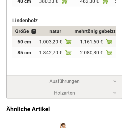
40 cm
380,20 €
462,00 €
546,5
Lindenholz
Größe
natur
mehrtönig gebeizt
k
?
60 cm
1.003,20 €
1.161,60 €
1.45
85 cm
1.842,70 €
2.080,30 €
2.50
Ausführungen
Holzarten
Ähnliche Artikel