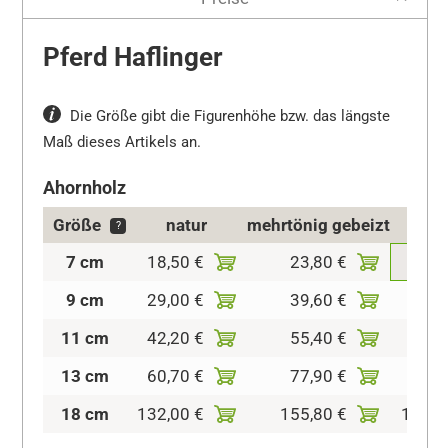
Pferd Haflinger
Die Größe gibt die Figurenhöhe bzw. das längste
Maß dieses Artikels an.
Ahornholz
Größe
natur
mehrtönig gebeizt
kolo
?
7 cm
18,50 €
23,80 €
29,0
9 cm
29,00 €
39,60 €
44,9
11 cm
42,20 €
55,40 €
60,7
13 cm
60,70 €
77,90 €
89,8
18 cm
132,00 €
155,80 €
171,6