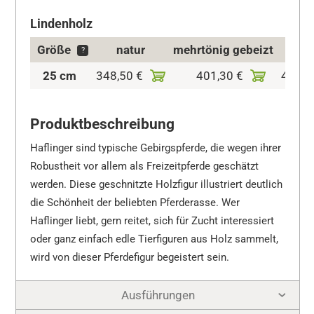
Lindenholz
Größe
natur
mehrtönig gebeizt
kolo
?
25 cm
348,50 €
401,30 €
435,6
Produktbeschreibung
Haflinger sind typische Gebirgspferde, die wegen ihrer
Robustheit vor allem als Freizeitpferde geschätzt
werden. Diese geschnitzte Holzfigur illustriert deutlich
die Schönheit der beliebten Pferderasse. Wer
Haflinger liebt, gern reitet, sich für Zucht interessiert
oder ganz einfach edle Tierfiguren aus Holz sammelt,
wird von dieser Pferdefigur begeistert sein.
Ausführungen