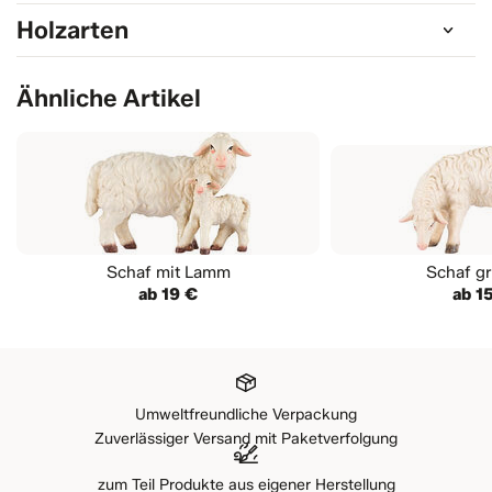
Holzarten
Ähnliche Artikel
Schaf mit Lamm
Schaf g
ab 19 €
ab 1
Umweltfreundliche Verpackung
Zuverlässiger Versand mit Paketverfolgung
zum Teil Produkte aus eigener Herstellung