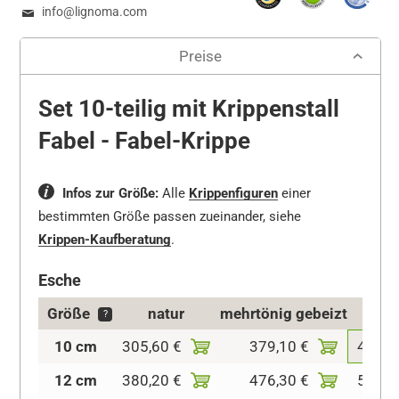
info@lignoma.com
Preise
Set 10-teilig mit Krippenstall
Fabel - Fabel-Krippe
Infos zur Größe:
Alle
Krippenfiguren
einer
bestimmten Größe passen zueinander, siehe
Krippen-Kaufberatung
.
Esche
Größe
natur
mehrtönig gebeizt
kolo
?
10 cm
305,60 €
379,10 €
416,6
12 cm
380,20 €
476,30 €
511,6