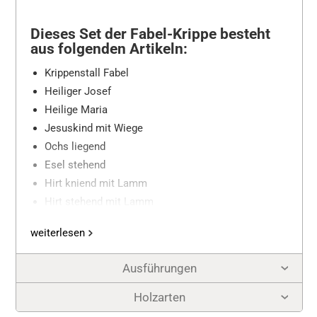
Dieses Set der Fabel-Krippe besteht
aus folgenden Artikeln:
Krippenstall Fabel
Heiliger Josef
Heilige Maria
Jesuskind mit Wiege
Ochs liegend
Esel stehend
Hirt kniend mit Lamm
Hirt stehend mit Lamm
Gloriaengel
weiterlesen
Schaf stehend mit Lamm
Schaf liegend
Ausführungen
Holzarten