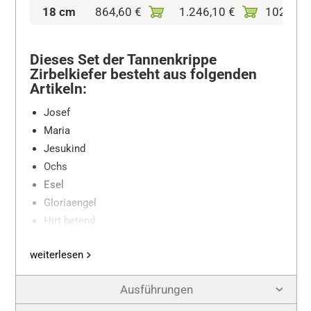
18 cm
864,60 €
1.246,10 €
102x56
Dieses Set der Tannenkrippe
Zirbelkiefer besteht aus folgenden
Artikeln:
Josef
Maria
Jesukind
Ochs
Esel
Gloriaengel
Hirt betend
Hirt Schulterschaf
weiterlesen
Schafgruppe
Schaf liegend
Ausführungen
Achtung: dieses Set beinhaltet keinen