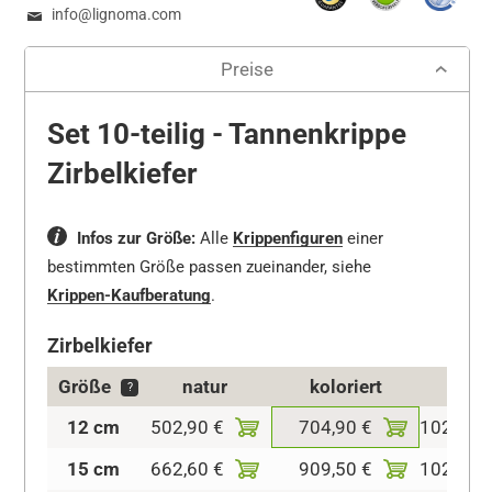
info@lignoma.com
Preise
Set 10-teilig - Tannenkrippe
Zirbelkiefer
Infos zur Größe:
Alle
Krippenfiguren
einer
bestimmten Größe passen zueinander, siehe
Krippen-Kaufberatung
.
Zirbelkiefer
Größe
natur
koloriert
LxB
?
12 cm
502,90 €
704,90 €
102x56
15 cm
662,60 €
909,50 €
102x56