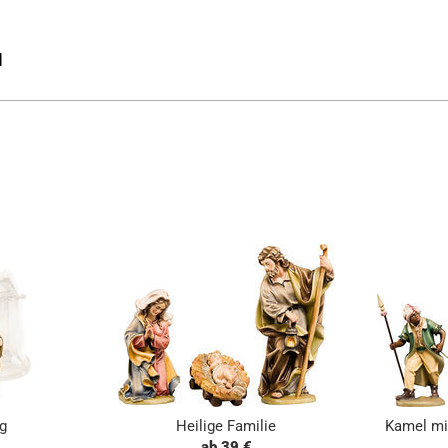
l
ig
Heilige Familie
Kamel mi
ab 39 €