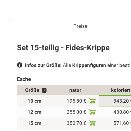
Preise
Set 15-teilig - Fides-Krippe
Infos zur Größe:
Alle
Krippenfiguren
einer best
Esche
Größe
natur
koloriert
?
10 cm
195,80 €
343,20 
12 cm
255,00 €
430,80 
15 cm
350,70 €
571,60 