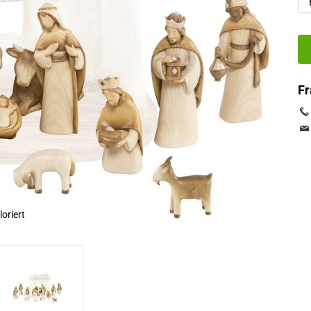
Fr
loriert