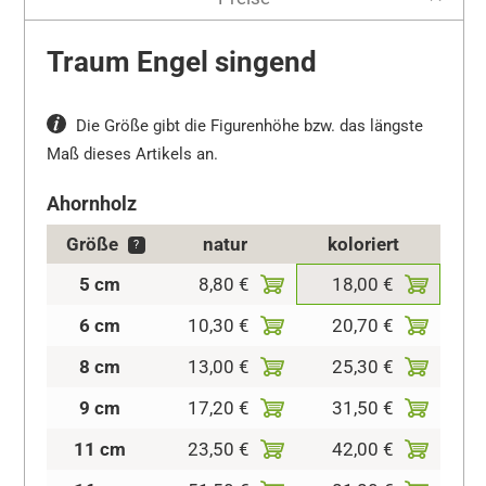
Traum Engel singend
Die Größe gibt die Figurenhöhe bzw. das längste
Maß dieses Artikels an.
Ahornholz
Größe
natur
koloriert
?
5 cm
8,80 €
18,00 €
6 cm
10,30 €
20,70 €
8 cm
13,00 €
25,30 €
9 cm
17,20 €
31,50 €
11 cm
23,50 €
42,00 €