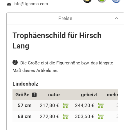
info@lignoma.com
Preise
Trophäenschild für Hirsch
Lang
Die Größe gibt die Figurenhöhe bzw. das längste
Maß dieses Artikels an.
Lindenholz
Größe
natur
gebeizt
mehrtönig
?
57 cm
217,80 €
244,20 €
310,2
63 cm
272,80 €
303,60 €
332,2