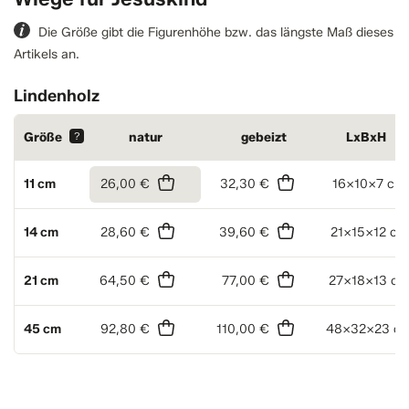
Die Größe gibt die Figurenhöhe bzw. das längste Maß dieses
Artikels an.
Lindenholz
Größe
?
natur
gebeizt
LxBxH
11 cm
26,00 €
32,30 €
16x10x7 cm
14 cm
28,60 €
39,60 €
21x15x12 cm
21 cm
64,50 €
77,00 €
27x18x13 cm
45 cm
92,80 €
110,00 €
48x32x23 c