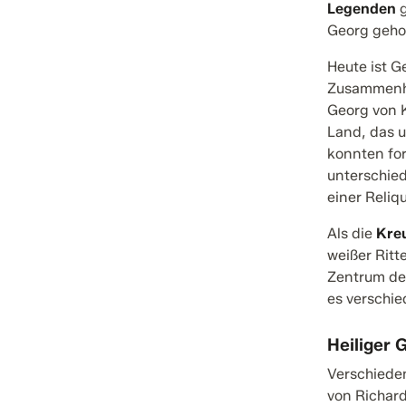
Legenden
g
Georg gehol
Heute ist G
Zusammenhan
Georg von K
Land, das u
konnten for
unterschied
einer Reliq
Als die
Kreu
weißer Ritt
Zentrum der
es verschie
Heiliger
Verschieden
von Richard