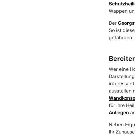
Schutzheil
Wappen und 
Der
Georgs
So ist dies
gefährden. 
Bereiten
Wer eine Ho
Darstellung
interessant
ausstellen 
Wandkonsol
für Ihre Hei
Anliegen
a
Neben Figu
Ihr Zuhaus