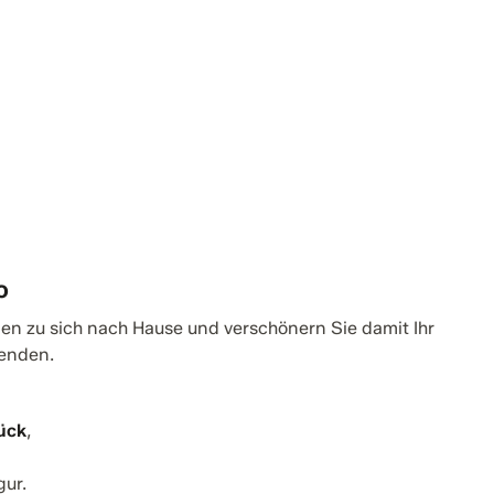
o
igen zu sich nach Hause und verschönern Sie damit Ihr
wenden.
ück
,
gur.