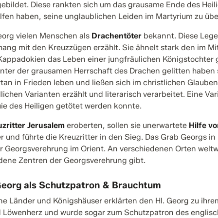
ebildet. Diese rankten sich um das grausame Ende des Heilig
fen haben, seine unglaublichen Leiden im Martyrium zu üb
eorg vielen Menschen als
Drachentöter
bekannt. Diese Leg
g mit den Kreuzzügen erzählt. Sie ähnelt stark den im Mitte
appadokien das Leben einer jungfräulichen Königstochter g
nter der grausamen Herrschaft des Drachen gelitten haben s
tan in Frieden leben und ließen sich im christlichen Glaube
lichen Varianten erzählt und literarisch verarbeitet. Eine Va
uie des Heiligen getötet werden konnte.
zritter Jerusalem
eroberten, sollen sie unerwartete
Hilfe v
er und führte die Kreuzritter in den Sieg. Das Grab Georgs in
 Georgsverehrung im Orient. An verschiedenen Orten weltwe
dene Zentren der Georgsverehrung gibt.
 Georg als Schutzpatron & Brauchtum
e Länder und Königshäuser erklärten den Hl. Georg zu ihrem
 Löwenherz und wurde sogar zum Schutzpatron des englische