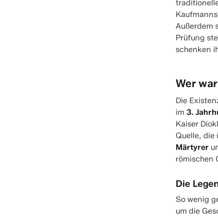
traditionel
Kaufmannsgi
Außerdem st
Prüfung ste
schenken ih
Wer war
Die Existen
im
3. Jahr
Kaiser Diok
Quelle, die
Märtyrer
un
römischen G
Die Lege
So wenig ge
um die Ges