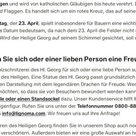
igen
und wird von katholischen Gläubigen bis heute verehrt.
Flaggen. Es handelt sich um ein rotes Kreuz, das auf seine
tag
, der
23. April
, spielt insbesondere für Bauern eine wich
es Datum bedeutsam, da nach dem 23. April die Felder nicht 
Wird der Heilige Georg auf seinem Schimmel gesichtet, soll 
 Sie sich oder einer lieben Person eine Fre
lzschnitzerei des Hl. Georg für sich oder eine liebe Person 
 des Heiligen. Eine Statue des Hl. Georg passt grundsätzlich
en Darstellung mit dem legendären Drachen für Freude. Wen
möchten, so dass sie von Besuchern bewundert werden kann,
e oder einen Standsockel
dazu. Unser Kundenservice hilft 
ligenfigur. Rufen Sie uns unter der
Telefonnummer 0800-8
n
info@lignoma.com
. Wir freuen uns auf Ihre Anfrage!
ren des Heiligen Georg finden Sie in unserem Shop auch no
e verschönern. Außerdem bieten wir eine große Auswahl an 