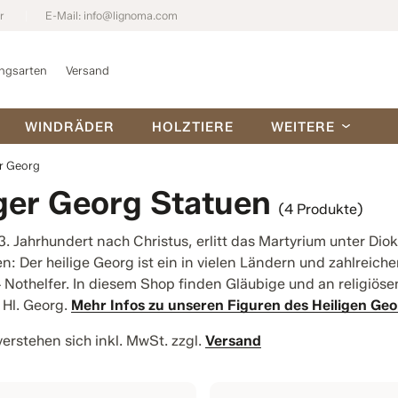
r
E-Mail:
info@lignoma.com
ngsarten
Versand
WINDRÄDER
HOLZTIERE
WEITERE
er Georg
iger Georg Statuen
(4 Produkte)
 3. Jahrhundert nach Christus, erlitt das Martyrium unter Diok
: Der heilige Georg ist ein in vielen Ländern und zahlreiche
4 Nothelfer. In diesem Shop finden Gläubige und an religiöse
 Hl. Georg.
Mehr Infos zu unseren Figuren des Heiligen Geo
verstehen sich inkl. MwSt. zzgl.
Versand