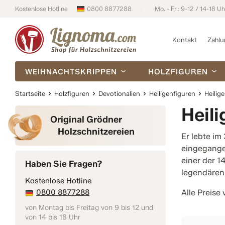
Kostenlose Hotline
0800 8877288
Mo. - Fr.: 9-12 / 14-18 Uh
Kontakt
Zahlu
WEIHNACHTSKRIPPEN
HOLZFIGUREN
Startseite
Holzfiguren
Devotionalien
Heiligenfiguren
Heilig
Heil
Original Grödner
Holzschnitzereien
Er lebte im
eingegangen
einer der 1
Haben Sie Fragen?
legendären
Kostenlose Hotline
0800 8877288
Alle Preise 
von Montag bis Freitag von 9 bis 12 und
von 14 bis 18 Uhr