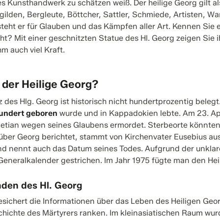
les Kunsthandwerk zu schätzen weiß. Der heilige Georg gilt a
lden, Bergleute, Böttcher, Sattler, Schmiede, Artisten, Wan
eht er für Glauben und das Kämpfen aller Art. Kennen Sie 
ht? Mit einer geschnitzten Statue des Hl. Georg zeigen Sie 
m auch viel Kraft.
 der Heilige Georg?
z des Hlg. Georg ist historisch nicht hundertprozentig beleg
hundert geboren
wurde und in Kappadokien lebte. Am 23. Apr
letian wegen seines Glaubens ermordet. Sterbeorte könnten 
 über Georg berichtet, stammt von Kirchenvater Eusebius a
d nennt auch das Datum seines Todes. Aufgrund der unklar
eneralkalender gestrichen. Im Jahr 1975 fügte man den Heil
nden des Hl. Georg
sichert die Informationen über das Leben des Heiligen Geor
chichte des Märtyrers ranken. Im kleinasiatischen Raum wu