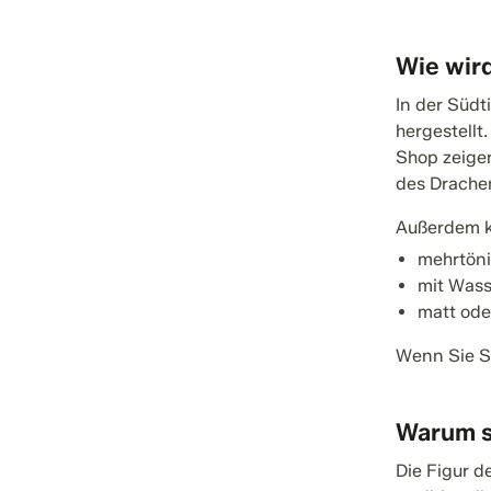
Wie wird
In der Südt
hergestellt
Shop zeigen
des Drachen
Außerdem kö
mehrtöni
mit Wass
matt ode
Wenn Sie St
Warum so
Die Figur d