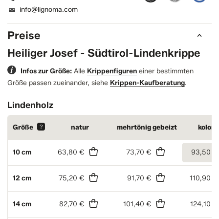
info@lignoma.com
Preise
Heiliger Josef - Südtirol-Lindenkrippe
Infos zur Größe:
Alle
Krippenfiguren
einer bestimmten
Größe passen zueinander, siehe
Krippen-Kaufberatung
.
Lindenholz
Größe
?
natur
mehrtönig gebeizt
kolori
10 cm
63,80 €
73,70 €
93,50 €
12 cm
75,20 €
91,70 €
110,90 €
14 cm
82,70 €
101,40 €
124,10 €