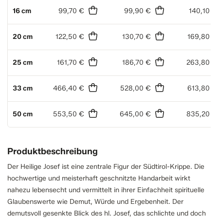
16 cm
99,70 €
99,90 €
140,10 €
20 cm
122,50 €
130,70 €
169,80 €
25 cm
161,70 €
186,70 €
263,80 €
33 cm
466,40 €
528,00 €
613,80 €
50 cm
553,50 €
645,00 €
835,20 €
Produktbeschreibung
Der Heilige Josef ist eine zentrale Figur der Südtirol-Krippe. Die
hochwertige und meisterhaft geschnitzte Handarbeit wirkt
nahezu lebensecht und vermittelt in ihrer Einfachheit spirituelle
Glaubenswerte wie Demut, Würde und Ergebenheit. Der
demutsvoll gesenkte Blick des hl. Josef, das schlichte und doch