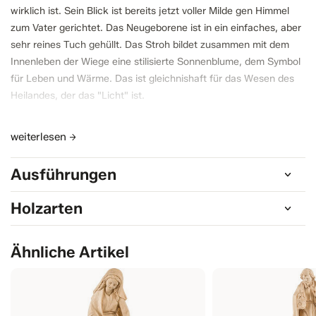
wirklich ist. Sein Blick ist bereits jetzt voller Milde gen Himmel
zum Vater gerichtet. Das Neugeborene ist in ein einfaches, aber
sehr reines Tuch gehüllt. Das Stroh bildet zusammen mit dem
Innenleben der Wiege eine stilisierte Sonnenblume, dem Symbol
für Leben und Wärme. Das ist gleichnishaft für das Wesen des
Heilandes, der das "Licht" ist.
Bei der Größe 5 cm ist das Jesukind und die Wiege miteinander
weiterlesen
verbunden. Bei den anderen Größen kann das Jesukind aus der
Wiege genommen werden.
Ausführungen
Holzarten
Ähnliche Artikel