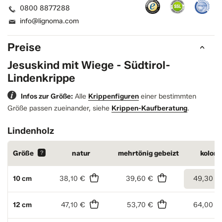
0800 8877288
info@lignoma.com
Preise
Jesuskind mit Wiege - Südtirol-
Lindenkrippe
Infos zur Größe:
Alle
Krippenfiguren
einer bestimmten
Größe passen zueinander, siehe
Krippen-Kaufberatung
.
Lindenholz
Größe
?
natur
mehrtönig gebeizt
kolori
10 cm
38,10 €
39,60 €
49,30 €
12 cm
47,10 €
53,70 €
64,00 €