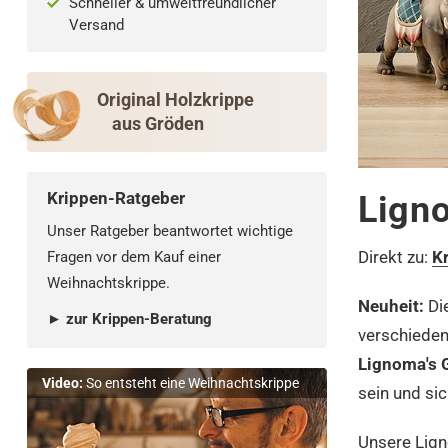
Schneller & umweltfreundlicher
Versand
Original Holzkrippe
aus Gröden
Krippen-Ratgeber
Ligno
Unser Ratgeber beantwortet wichtige
Direkt zu:
K
Fragen vor dem Kauf einer
Weihnachtskrippe.
Neuheit:
Die
► zur Krippen-Beratung
verschieden
Lignoma's G
Video:
So entsteht eine Weihnachtskrippe
sein und si
Unsere Lign