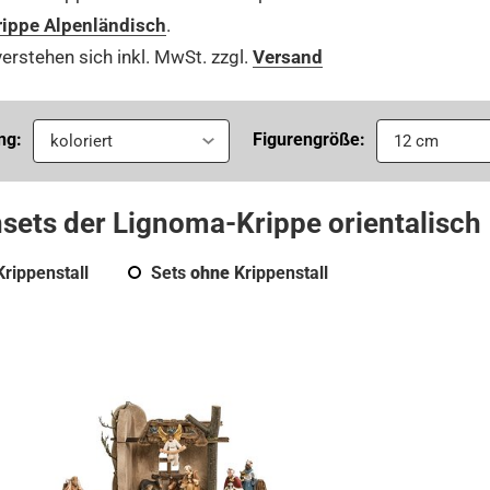
ippe Alpenländisch
.
verstehen sich inkl. MwSt. zzgl.
Versand
ng:
Figurengröße:
koloriert
12 cm
sets der Lignoma-Krippe orientalisch
rippenstall
Sets
ohne
Krippenstall