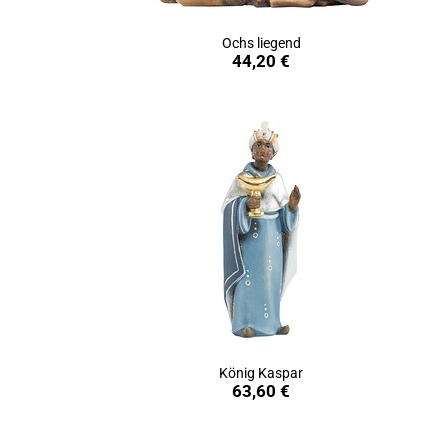
Ochs liegend
in den Warenkorb
44,20 €
König Kaspar
in den Warenkorb
63,60 €