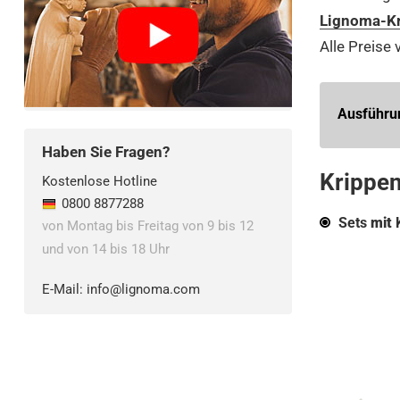
Lignoma-Kr
Alle Preise 
Ausführu
Haben Sie Fragen?
Krippen
Kostenlose Hotline
0800 8877288
Sets
mit
K
von Montag bis Freitag von 9 bis 12
und von 14 bis 18 Uhr
E-Mail:
info@lignoma.com