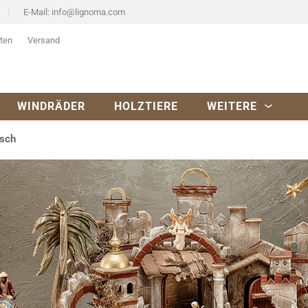
E-Mail:
info@lignoma.com
ten
Versand
WINDRÄDER
HOLZTIERE
WEITERE
isch