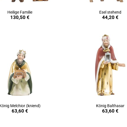
Heilige Familie
Esel stehend
in den Warenkorb
in den Warenkorb
130,50 €
44,20 €
König Melchior (kniend)
König Balthasar
in den Warenkorb
in den Warenkorb
63,60 €
63,60 €