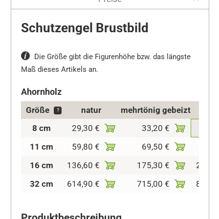
Schutzengel Brustbild
Die Größe gibt die Figurenhöhe bzw. das längste
Maß dieses Artikels an.
Ahornholz
Größe
natur
mehrtönig gebeizt
kolo
?
8 cm
29,30 €
33,20 €
51,5
11 cm
59,80 €
69,50 €
88,9
16 cm
136,60 €
175,30 €
214,1
32 cm
614,90 €
715,00 €
807,2
Produktbeschreibung