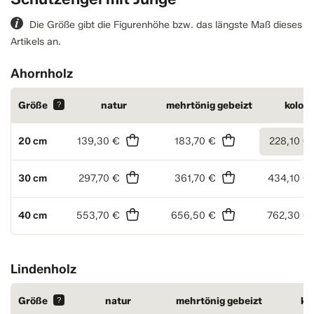
Die Größe gibt die Figurenhöhe bzw. das längste Maß dieses
Artikels an.
Ahornholz
Größe
?
natur
mehrtönig gebeizt
kolori
20 cm
139,30 €
183,70 €
228,10 €
30 cm
297,70 €
361,70 €
434,10 €
40 cm
553,70 €
656,50 €
762,30 €
Lindenholz
Größe
?
natur
mehrtönig gebeizt
kol