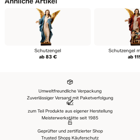
Ähnliche Artikel
Schutzengel
Schutzengel m
ab 83 €
ab 11
Umweltfreundliche Verpackung
Zuverlässiger Versand mit Paketverfolgung
zum Teil Produkte aus eigener Herstellung
Meisterwerkstätte seit 1985
Geprüfter und zertifizierter Shop
Trusted Shops Käuferschutz