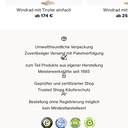
die Figur angenehm langsam und gleichmäßig – selbst bei
stärkerem Wind. So entsteht eine harmonische Bewegung, die
Windrad mit Tiroler einfach
Windrad mit 
das Windrad besonders lebendig und faszinierend wirken lässt.
ab 174 €
ab 25
Damit Sie lange Freude an Ihrem Windrad haben, sollte es
waagrecht und sicher befestigt werden. Dafür können Sie
entweder eine Klemme verwenden oder den Standfuß mit
Schrauben befestigen. Für die Montage an einer Wand
Umweltfreundliche Verpackung
Zuverlässiger Versand mit Paketverfolgung
empfehlen wir außerdem unsere
Wandhalterung
.
zum Teil Produkte aus eigener Herstellung
Meisterwerkstätte seit 1985
Geprüfter und zertifizierter Shop
Trusted Shops Käuferschutz
Bestellung ohne Registrierung möglich
kein Mindestbestellwert