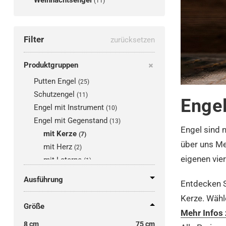
Weihnachtsengel
(11)
Filter
zurücksetzen
Produktgruppen
Putten Engel
(25)
Schutzengel
(11)
Engel
Engel mit Instrument
(10)
Engel mit Gegenstand
(13)
Engel sind n
mit Kerze
(7)
über uns Me
mit Herz
(2)
eigenen vie
mit Laterne
(1)
mit Kind
(4)
Ausführung
Entdecken S
mit Blumen
(2)
Kerze. Wähl
mit Tier
(1)
Größe
Mehr Infos
Betende Engel
(6)
8 cm
75 cm