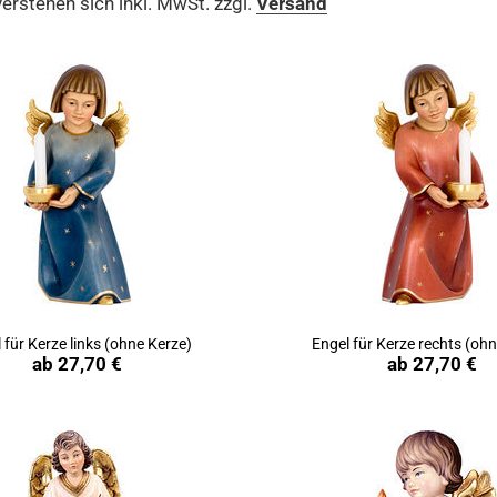
verstehen sich inkl. MwSt. zzgl.
Versand
 für Kerze links (ohne Kerze)
Engel für Kerze rechts (oh
Produkt ansehen
Produkt ansehen
ab
27,70 €
ab
27,70 €