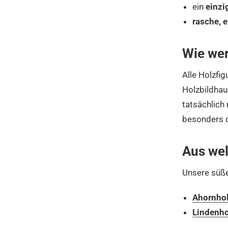
ein
einzi
rasche, 
Wie wer
Alle Holzfig
Holzbildhaue
tatsächlich
besonders de
Aus wel
Unsere süße
Ahornho
Lindenho