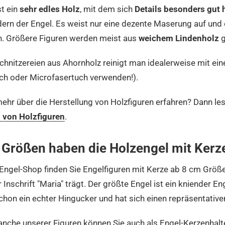
st ein
sehr edles Holz
, mit dem sich
Details besonders gut 
rn der Engel. Es weist nur eine dezente Maserung auf und 
n. Größere Figuren werden meist aus
weichem Lindenholz
g
chnitzereien aus Ahornholz reinigt man idealerweise mit ein
ch oder Microfasertuch verwenden!).
mehr über die Herstellung von Holzfiguren erfahren? Dann le
 von Holzfiguren
.
Größen haben die Holzengel mit Kerz
Engel-Shop finden Sie Engelfiguren mit Kerze ab 8 cm Größ
 Inschrift "Maria" trägt. Der größte Engel ist ein kniender En
schon ein echter Hingucker und hat sich einen repräsentative
nche unserer Figuren können Sie auch als Engel-Kerzenhalte