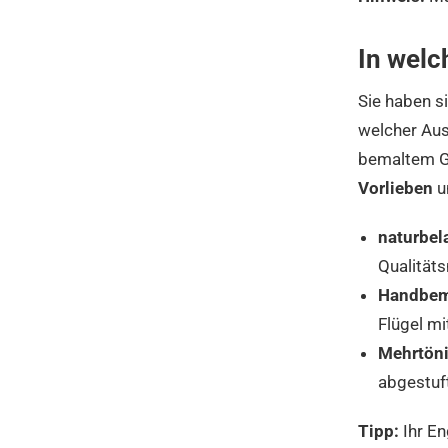
In welc
Sie haben s
welcher Aus
bemaltem Ge
Vorlieben
u
naturbel
Qualitäts
Handbema
Flügel mi
Mehrtöni
abgestuf
Tipp:
Ihr En