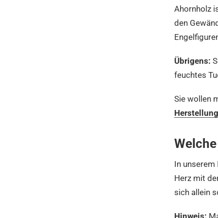
Ahornholz i
den Gewände
Engelfigure
Übrigens:
S
feuchtes Tu
Sie wollen 
Herstellung
Welche 
In unserem 
Herz mit der
sich allein 
Hinweis:
Ma