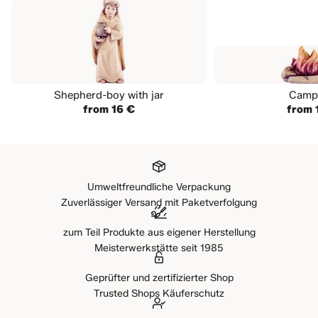
Shepherd-boy with jar
Campf
from 16 €
from 
Umweltfreundliche Verpackung
Zuverlässiger Versand mit Paketverfolgung
zum Teil Produkte aus eigener Herstellung
Meisterwerkstätte seit 1985
Geprüfter und zertifizierter Shop
Trusted Shops Käuferschutz