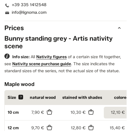
+39 335 1412548
info@lignoma.com
Prices
Bunny standing grey - Artis nativity
scene
Info size:
All
Nativity figures
of a certain size fit together,
see
Nativity scene purchase guide
.
The size indicates the
standard sizes of the series, not the actual size of the statue.
Maple wood
Size
?
natural wood
stained with shades
colored
10 cm
7,90 €
10,30 €
12,10 €
12 cm
9,70 €
12,80 €
15,40 €