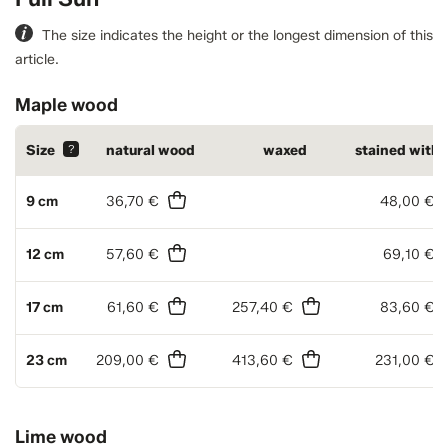
The size indicates the height or the longest dimension of this
article.
Maple wood
Size
?
natural wood
waxed
stained with
9 cm
36,70 €
48,00 €
12 cm
57,60 €
69,10 €
17 cm
61,60 €
257,40 €
83,60 €
23 cm
209,00 €
413,60 €
231,00 €
Lime wood