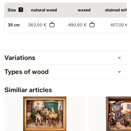
Size
?
natural wood
waxed
stained with
35 cm
363,00 €
490,60 €
407,00 €
Variations
Types of wood
Similiar articles