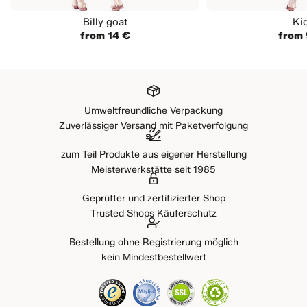
Billy goat
Ki
from 14 €
from 
Umweltfreundliche Verpackung
Zuverlässiger Versand mit Paketverfolgung
zum Teil Produkte aus eigener Herstellung
Meisterwerkstätte seit 1985
Geprüfter und zertifizierter Shop
Trusted Shops Käuferschutz
Bestellung ohne Registrierung möglich
kein Mindestbestellwert