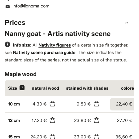
info@lignoma.com
Prices
Nanny goat - Artis nativity scene
Info size:
All
Nativity figures
of a certain size fit together,
see
Nativity scene purchase guide
.
The size indicates the
standard sizes of the series, not the actual size of the statue.
Maple wood
Size
?
natural wood
stained with shades
colored
10 cm
14,30 €
19,80 €
22,40 €
12 cm
17,20 €
23,80 €
27,70 €
15 cm
24,20 €
33,00 €
35,60 €