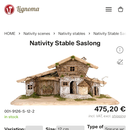
HOME
Nativity scenes
Nativity stables
Nativity Stable Sasl
Nativity Stable Saslong
475,20 €
001-9126-S-12-2
incl. VAT, excl.
shipping
in stock