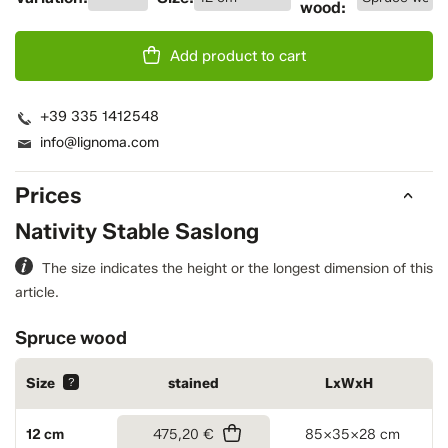
Add product to cart
+39 335 1412548
info@lignoma.com
Prices
Nativity Stable Saslong
The size indicates the height or the longest dimension of this
article.
Spruce wood
Size
?
stained
LxWxH
12 cm
475,20 €
85x35x28 cm