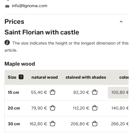
info@lignoma.com
Prices
Saint Florian with castle
The size indicates the height or the longest dimension of this
article.
Maple wood
Size
?
natural wood
stained with shades
colore
15 cm
55,40 €
82,30 €
100,80 €
20 cm
79,90 €
112,20 €
140,80 €
30 cm
162,80 €
206,80 €
266,20 €