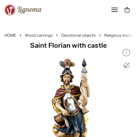
HOME
Wood carvings
Devotional objects
Religious statues
Saint Florian with castle