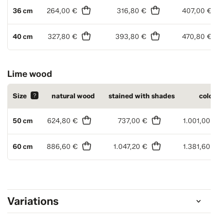
36 cm
264,00 €
316,80 €
407,00 €
40 cm
327,80 €
393,80 €
470,80 €
Lime wood
Size
?
natural wood
stained with shades
color
50 cm
624,80 €
737,00 €
1.001,00 €
60 cm
886,60 €
1.047,20 €
1.381,60 €
Variations