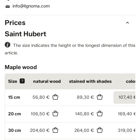
info@lignoma.com
Prices
Saint Hubert
The size indicates the height or the longest dimension of this
article.
Maple wood
Size
?
natural wood
stained with shades
colore
15 cm
56,80 €
89,30 €
107,40 €
20 cm
106,50 €
140,80 €
169,40 €
30 cm
204,60 €
264,00 €
319,00 €