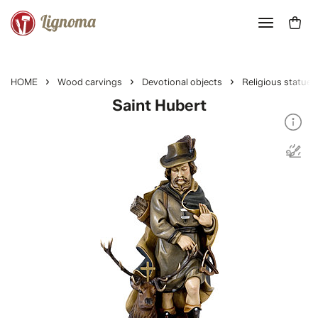
HOME
Wood carvings
Devotional objects
Religious statues
Saint Hubert