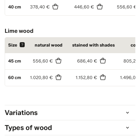
40 cm
378,40 €
446,60 €
556,60 €
Lime wood
Size
?
natural wood
stained with shades
colo
45 cm
556,60 €
686,40 €
805,20
60 cm
1.020,80 €
1.152,80 €
1.496,00
Variations
Types of wood