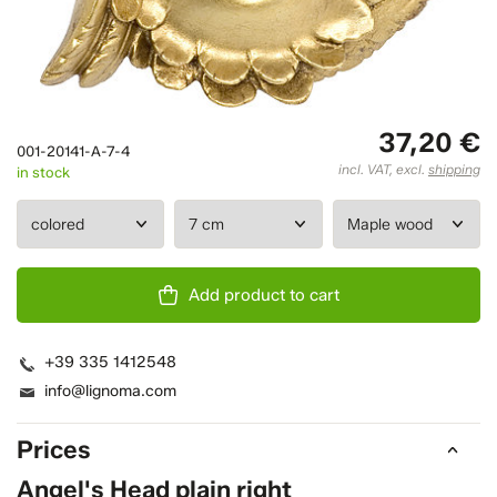
37,20 €
001-20141-A-7-4
incl. VAT, excl.
shipping
in stock
Add product to cart
+39 335 1412548
info@lignoma.com
Prices
Angel's Head plain right