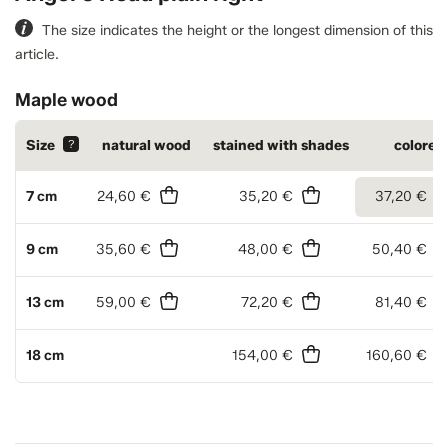
The size indicates the height or the longest dimension of this
article.
Maple wood
Size
?
natural wood
stained with shades
colored
7 cm
24,60 €
35,20 €
37,20 €
9 cm
35,60 €
48,00 €
50,40 €
13 cm
59,00 €
72,20 €
81,40 €
18 cm
154,00 €
160,60 €