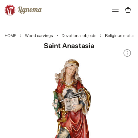
HOME
Wood carvings
Devotional objects
Religious statues
Saint Anastasia