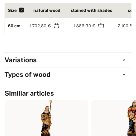
Size
?
natural wood
stained with shades
col
60 cm
1.702,80 €
1.886,30 €
2.100,80
Variations
Types of wood
Similiar articles