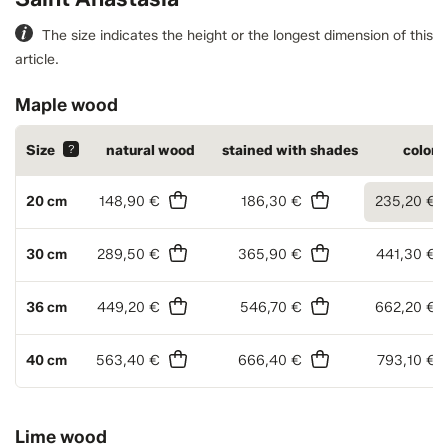
The size indicates the height or the longest dimension of this
article.
Maple wood
Size
?
natural wood
stained with shades
colore
20 cm
148,90 €
186,30 €
235,20 €
30 cm
289,50 €
365,90 €
441,30 €
36 cm
449,20 €
546,70 €
662,20 €
40 cm
563,40 €
666,40 €
793,10 €
Lime wood