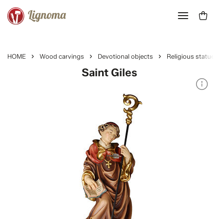
HOME
Wood carvings
Devotional objects
Religious statues
Saint Giles