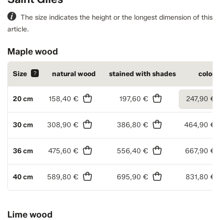
The size indicates the height or the longest dimension of this
article.
Maple wood
Size
?
natural wood
stained with shades
colore
20 cm
158,40 €
197,60 €
247,90 €
30 cm
308,90 €
386,80 €
464,90 €
36 cm
475,60 €
556,40 €
667,90 €
40 cm
589,80 €
695,90 €
831,80 €
Lime wood