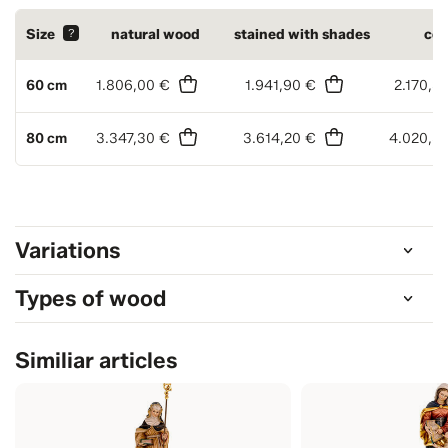
Size
?
natural wood
stained with shades
col
60 cm
1.806,00 €
1.941,90 €
2.170,3
80 cm
3.347,30 €
3.614,20 €
4.020,5
Variations
Types of wood
Similiar articles